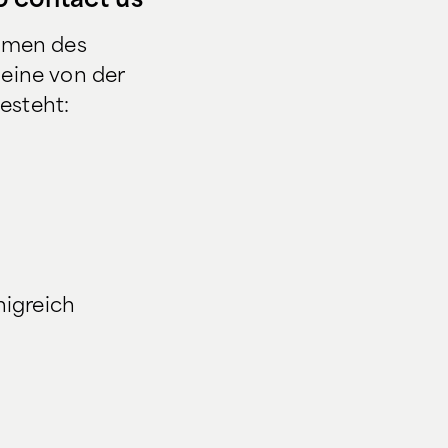
o contact us
Namen des
 eine von der
besteht:
nigreich