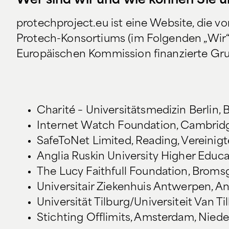
Wer sind wir und wie können Sie u
protechproject.eu ist eine Website, die 
Protech-Konsortiums (im Folgenden „Wir“)
Europäischen Kommission finanzierte Gru
Charité – Universitätsmedizin Berlin, 
Internet Watch Foundation, Cambridge
SafeToNet Limited, Reading, Vereinigt
Anglia Ruskin University Higher Educ
The Lucy Faithfull Foundation, Bromsg
Universitair Ziekenhuis Antwerpen, A
Universität Tilburg/Universiteit Van Ti
Stichting Offlimits, Amsterdam, Nied