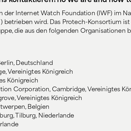
ns kontaktieren?
ho we are and how t
von der Internet Watch Foundation (IWF) im 
 betrieben wird. Das Protech-Konsortium ist
ppe, die aus den folgenden Organisationen 
Berlin, Deutschland
, Vereinigtes Königreich
es Königreich
ation Corporation, Cambridge, Vereinigtes Kö
rove, Vereinigtes Königreich
ntwerpen, Belgien
lburg, Tilburg, Niederlande
erlande