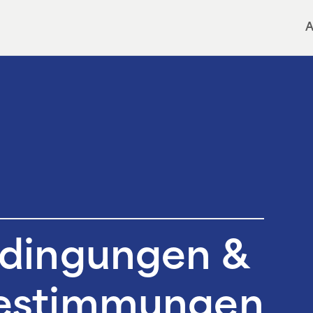
A
edingungen &
estimmungen