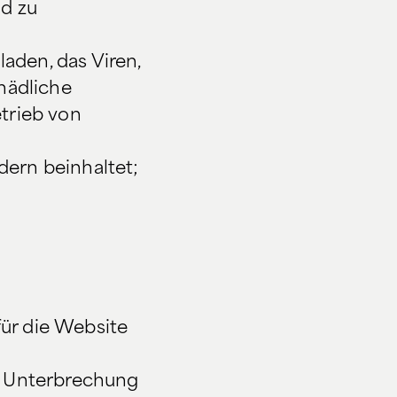
d zu
aden, das Viren,
hädliche
trieb von
dern beinhaltet;
ür die Website
ne Unterbrechung