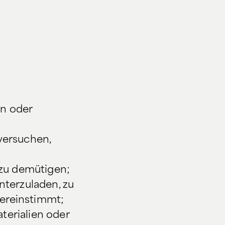
en oder
versuchen,
 zu demütigen;
nterzuladen, zu
ereinstimmt;
terialien oder